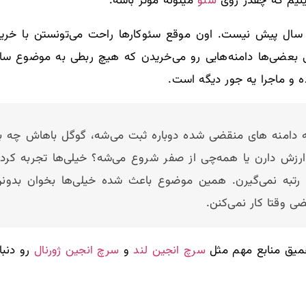
سئو
ینیم که چقدر روی
میتونه موثر باشه.
ما واقعیتش اینه که شرایط مثل ۲۰ سال پیش نیست. اون موقع سئوکارها راحت می‌تونس
 بعضی‌ها دامنه‌هایی رو می‌خریدن که هیچ ربطی به موضوع سا
 و ماجرا یه جور دیگه است.
 دامنه های منقضی شده دوباره ثبت می‌شه، گوگل باهاش چه برخو
ز ارزش دارن یا همه‌چی از صفر شروع می‌شه؟ خیلی‌ها تجربه کر
تبه نمی‌گیرن. همین موضوع باعث شده خیلی‌ها بخوان بدونن
ضی وقتا کار نمی‌کنن.
سرچ انجین لند
سرچ انجین ژورنال
میق منابع مهم مثل
و
رو دنبا