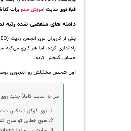
آموزش سئو
قبلا توی سایت
برات گذاشت
دامنه های منقضی شده رتبه نمی
راه‌اندازی کرده، اما هر کاری می‌کنه 
حسابی گیجش کرده.
اون شخص مشکلش رو اینجوری توضیح
من یه سایت کاملاً جدید روی ی
توی گوگل ایندکس شده (با سرچ te:domain
هیچ خطایی تو سرچ کن
سایت‌مپ و robots.txt هم تمیز و درست هستن.