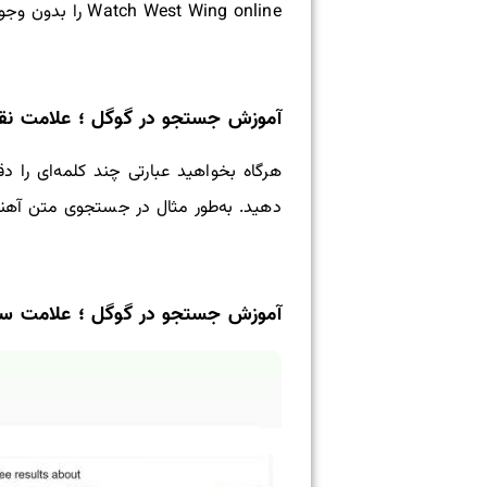
Watch West Wing online را بدون وجود کلمه‌ی Netflix در نتایج ببینید. به‌این صورت در کادر جستجو بنویسید:
آموزش جستجو در گوگل ؛ علامت نق
هرگاه بخواهید عبارتی چند کلمه‌ای را د
دهید. به‌طور مثال در جستجوی متن آهنگی با نام you must remember this، در کادر جستجو ب
آموزش جستجو در گوگل ؛ علامت ست