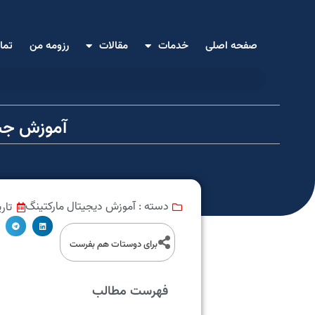
صفحه اصلی
خدمات
مقالات
رزومه من
تما
آموزش جست
آموزش دیجیتال مارکتینگ
تار
دسته :
برای دوستات هم بفرست
فهرست مطالب