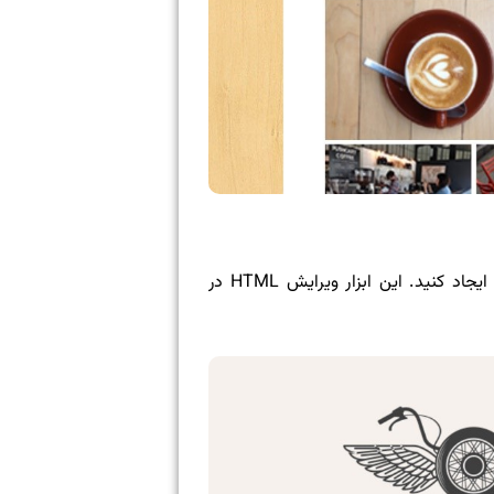
با وجود اینکه استفاده از نرم‌افزار ویرایش آسان است، اما ممکن است بخواهید HTML ایمیل خود را شخصاً ایجاد کنید. این ابزار ویرایش HTML در