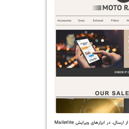
امکان ویرایش نکات ریزی که باعث ایجاد تغییرات بزرگ می‌شوند مانند مشاهده و مرور ایمیل در موبایل پیش از ارسال، در ابزارهای ویرایش Mailerlite